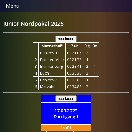
Menu
Junior Nordpokal 2025
Mannschaft
Zeit
Dg
Bn
1
Pankow 1
00:21.03
2
1
2
Blankenfelde
00:21.72
1
1
3
Blankenburg
00:28.41
2
1
4
Buch
00:30.36
2
1
5
Pankow 2
00:30.69
1
1
6
Marzahn
00:34.88
2
1
17.05.2025
Durchgang 1
Lauf 1