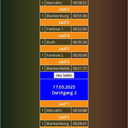
1
Marzahn
00:38.25
Lauf 2
1
Blankenburg
00:55.00
Lauf 3
1
Pankow 1
00:22.66
Lauf 4
1
Buch
00:35.34
Lauf 5
1
Pankow 2
00:30.69
Lauf 6
1
Blankenfelde
00:21.72
17.05.2025
Durchgang 2
Lauf 1
1
Marzahn
00:34.88
Lauf 2
1
Blankenburg
00:28.41