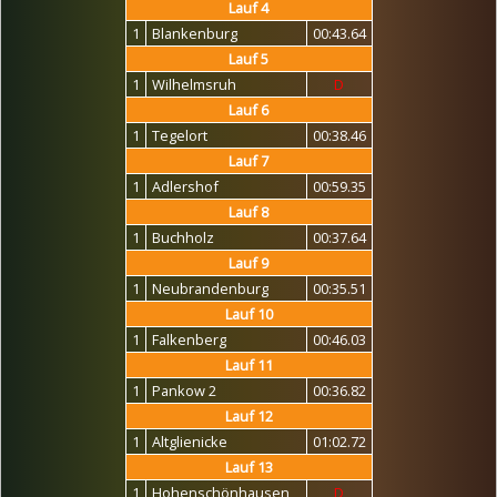
Lauf 4
1
Blankenburg
00:43.64
Lauf 5
1
Wilhelmsruh
D
Lauf 6
1
Tegelort
00:38.46
Lauf 7
1
Adlershof
00:59.35
Lauf 8
1
Buchholz
00:37.64
Lauf 9
1
Neubrandenburg
00:35.51
Lauf 10
1
Falkenberg
00:46.03
Lauf 11
1
Pankow 2
00:36.82
Lauf 12
1
Altglienicke
01:02.72
Lauf 13
1
Hohenschönhausen
D