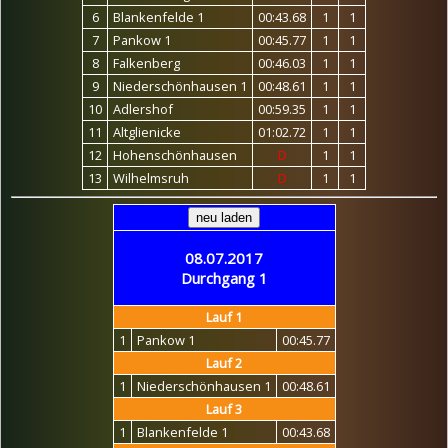
6
Blankenfelde 1
00:43.68
1
1
7
Pankow 1
00:45.77
1
1
8
Falkenberg
00:46.03
1
1
9
Niederschönhausen 1
00:48.61
1
1
10
Adlershof
00:59.35
1
1
11
Altglienicke
01:02.72
1
1
12
Hohenschönhausen
D
1
1
13
Wilhelmsruh
D
1
1
08.07.2017
Durchgang 1
Lauf 1
1
Pankow 1
00:45.77
Lauf 2
1
Niederschönhausen 1
00:48.61
Lauf 3
1
Blankenfelde 1
00:43.68