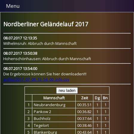
Menu
Nordberliner Geländelauf 2017
08.07.2017 12:13:35
Wilhelmsruh: Abbruch durch Mannschaft
08.07.2017 13:50:38
Hohenschönhausen: Abbruch durch Mannschaft
08.07.2017 13:54:00
Die Ergebnisse können Sie hier downloaden!!!
archiv/2017_07_08_13_54_00_info.csv
Mannschaft
Zeit
Dg
Bn
1
Neubrandenburg
00:35.51
1
1
2
Pankow 2
00:36.82
1
1
3
Buchholz
00:37.64
1
1
4
Tegelort
00:38.46
1
1
5
Blankenburg
00:43.64
1
1