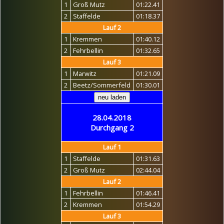
1
Groß Mutz
01:22.41
2
Staffelde
01:18.37
Lauf 2
1
Kremmen
01:40.12
2
Fehrbellin
01:32.65
Lauf 3
1
Marwitz
01:21.09
2
Beetz/Sommerfeld
01:30.01
28.04.2018
Durchgang 2
Lauf 1
1
Staffelde
01:31.63
2
Groß Mutz
02:44.04
Lauf 2
1
Fehrbellin
01:46.41
2
Kremmen
01:54.29
Lauf 3