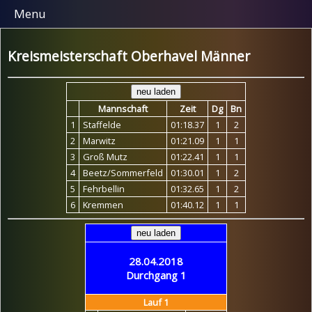
Menu
Kreismeisterschaft Oberhavel Männer
Mannschaft
Zeit
Dg
Bn
1
Staffelde
01:18.37
1
2
2
Marwitz
01:21.09
1
1
3
Groß Mutz
01:22.41
1
1
4
Beetz/Sommerfeld
01:30.01
1
2
5
Fehrbellin
01:32.65
1
2
6
Kremmen
01:40.12
1
1
28.04.2018
Durchgang 1
Lauf 1