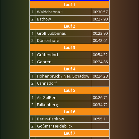
Lauf 1
1
Walddrehna 1
00:30.57
2
Bathow
00:27.90
Lauf 2
1
Groß Lübbenau
00:23.90
2
Dürrenhofe
00:42.61
Lauf 3
1
Gräfendorf
00:54.32
2
Gehren
00:24.86
Lauf 4
1
Hohenbrück / Neu Schadow
00:24.28
2
Cahnsdorf
Lauf 5
1
Alt Golßen
00:26.71
2
Falkenberg
00:34.72
Lauf 6
1
Berlin-Pankow
00:55.11
2
Goßmar Heideblick
Lauf 7