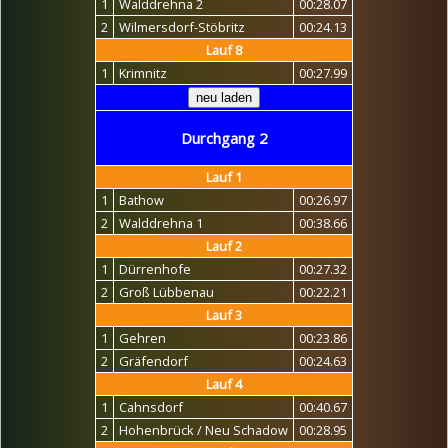
1
Walddrehna 2
00:28.07
2
Wilmersdorf-Stöbritz
00:24.13
Lauf 8
1
Krimnitz
00:27.99
Durchgang 2
Lauf 1
1
Bathow
00:26.97
2
Walddrehna 1
00:38.66
Lauf 2
1
Dürrenhofe
00:27.32
2
Groß Lübbenau
00:22.21
Lauf 3
1
Gehren
00:23.86
2
Gräfendorf
00:24.63
Lauf 4
1
Cahnsdorf
00:40.67
2
Hohenbrück / Neu Schadow
00:28.95