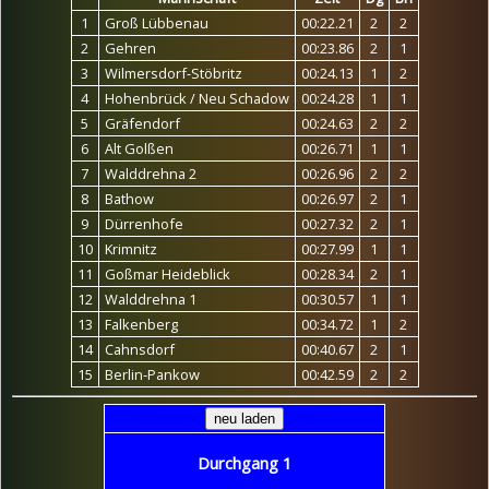
1
Groß Lübbenau
00:22.21
2
2
2
Gehren
00:23.86
2
1
3
Wilmersdorf-Stöbritz
00:24.13
1
2
4
Hohenbrück / Neu Schadow
00:24.28
1
1
5
Gräfendorf
00:24.63
2
2
6
Alt Golßen
00:26.71
1
1
7
Walddrehna 2
00:26.96
2
2
8
Bathow
00:26.97
2
1
9
Dürrenhofe
00:27.32
2
1
10
Krimnitz
00:27.99
1
1
11
Goßmar Heideblick
00:28.34
2
1
12
Walddrehna 1
00:30.57
1
1
13
Falkenberg
00:34.72
1
2
14
Cahnsdorf
00:40.67
2
1
15
Berlin-Pankow
00:42.59
2
2
Durchgang 1