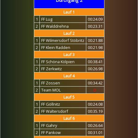
Durchgang 2
Lauf 1
1
FF Lug
00:24.09
2
FF Walddrehna
00:23.31
Lauf 2
1
FF Wilmersdorf Stöbritz
00:21.88
2
FF Klein Radden
00:21.98
Lauf 3
1
FF Schöna Kölpien
00:38.41
2
FF Zerkwitz
00:26.98
Lauf 4
1
FF Zossen
00:34.42
2
Team MOL
D
Lauf 5
1
FF Göllnitz
00:24.08
2
FF Waltersdorf
00:35.19
Lauf 6
1
FF Gahry
00:26.64
2
FF Pankow
00:31.01