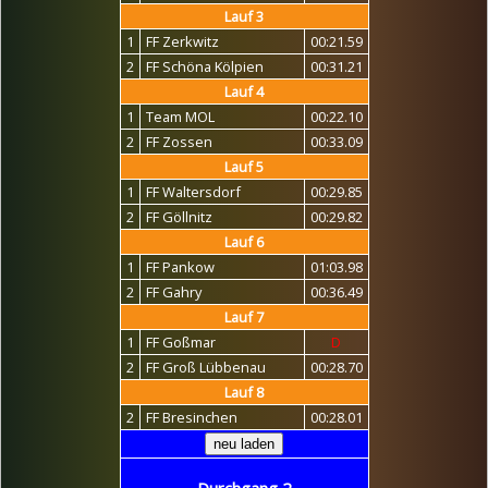
Lauf 3
1
FF Zerkwitz
00:21.59
2
FF Schöna Kölpien
00:31.21
Lauf 4
1
Team MOL
00:22.10
2
FF Zossen
00:33.09
Lauf 5
1
FF Waltersdorf
00:29.85
2
FF Göllnitz
00:29.82
Lauf 6
1
FF Pankow
01:03.98
2
FF Gahry
00:36.49
Lauf 7
1
FF Goßmar
D
2
FF Groß Lübbenau
00:28.70
Lauf 8
2
FF Bresinchen
00:28.01