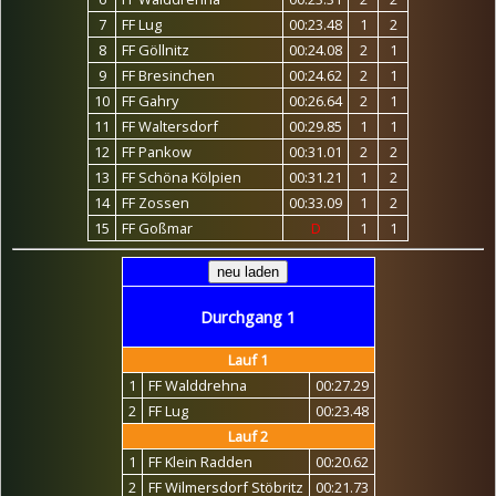
7
FF Lug
00:23.48
1
2
8
FF Göllnitz
00:24.08
2
1
9
FF Bresinchen
00:24.62
2
1
10
FF Gahry
00:26.64
2
1
11
FF Waltersdorf
00:29.85
1
1
12
FF Pankow
00:31.01
2
2
13
FF Schöna Kölpien
00:31.21
1
2
14
FF Zossen
00:33.09
1
2
15
FF Goßmar
D
1
1
Durchgang 1
Lauf 1
1
FF Walddrehna
00:27.29
2
FF Lug
00:23.48
Lauf 2
1
FF Klein Radden
00:20.62
2
FF Wilmersdorf Stöbritz
00:21.73