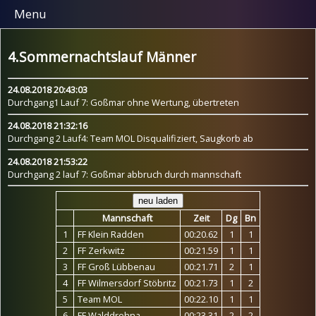
Menu
4.Sommernachtslauf Männer
24.08.2018 20:43:03
Durchgang1 Lauf 7: Goßmar ohne Wertung, übertreten
24.08.2018 21:32:16
Durchgang 2 Lauf4: Team MOL Disqualifiziert, Saugkorb ab
24.08.2018 21:53:22
Durchgang 2 lauf 7: Goßmar abbruch durch mannschaft
Mannschaft
Zeit
Dg
Bn
1
FF Klein Radden
00:20.62
1
1
2
FF Zerkwitz
00:21.59
1
1
3
FF Groß Lübbenau
00:21.71
2
1
4
FF Wilmersdorf Stöbritz
00:21.73
1
2
5
Team MOL
00:22.10
1
1
6
FF Walddrehna
00:23.31
2
2